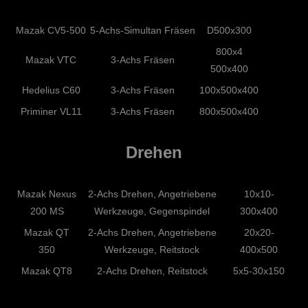
Mazak CV5-500
5-Achs-Simultan Fräsen
D500x300
800x4
Mazak VTC
3-Achs Fräsen
500x400
Hedelius C60
3-Achs Fräsen
100x500x400
Priminer VL11
3-Achs Fräsen
800x500x400
Drehen
Mazak Nexus
2-Achs Drehen, Angetriebene
10x10-
200 MS
Werkzeuge, Gegenspindel
300x400
Mazak QT
2-Achs Drehen, Angetriebene
20x20-
350
Werkzeuge, Reitstock
400x500
Mazak QT8
2-Achs Drehen, Reitstock
5x5-30x150